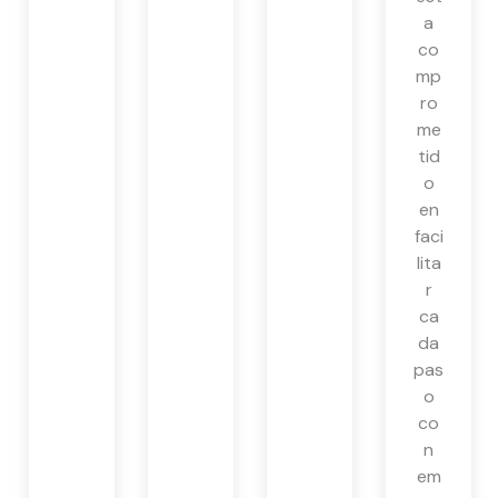
a
co
mp
ro
me
tid
o
en
faci
lita
r
ca
da
pas
o
co
n
em