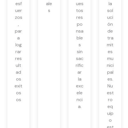
esf
ale
ues
la
uer
s
tos
sol
zos
res
uci
,
po
ón
par
nsa
de
a
ble
tra
log
s
mit
rar
sin
es
res
sac
mu
ult
rific
nici
ad
ar
pal
os
la
es.
exit
exc
Nu
os
ele
est
os
nci
ro
a.
eq
uip
o
est