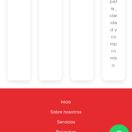
pat
ia ,
clar
ida
d y
co
mp
ro
mis
o.
Inicio
Sobre nosotros
Servicios