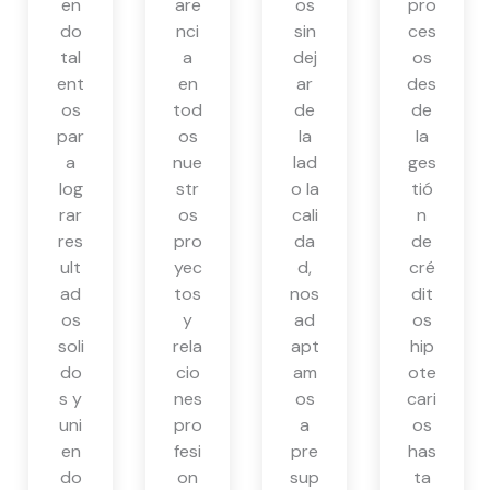
en
are
os
pro
do
nci
sin
ces
tal
a
dej
os
ent
en
ar
des
os
tod
de
de
par
os
la
la
a
nue
lad
ges
log
str
o la
tió
rar
os
cali
n
res
pro
da
de
ult
yec
d,
cré
ad
tos
nos
dit
os
y
ad
os
soli
rela
apt
hip
do
cio
am
ote
s y
nes
os
cari
uni
pro
a
os
en
fesi
pre
has
do
on
sup
ta