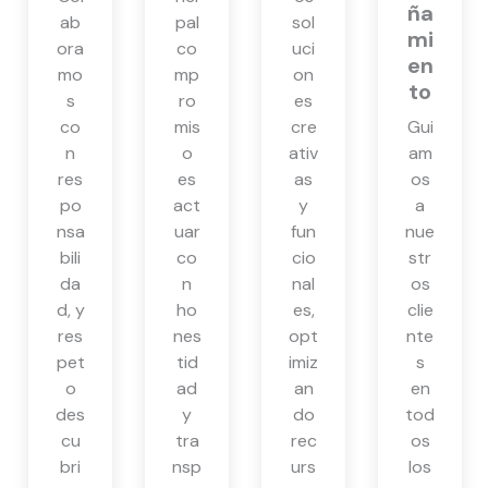
ña
ab
pal
sol
mi
ora
co
uci
en
mo
mp
on
to
s
ro
es
co
mis
cre
Gui
n
o
ativ
am
res
es
as
os
po
act
y
a
nsa
uar
fun
nue
bili
co
cio
str
da
n
nal
os
d, y
ho
es,
clie
res
nes
opt
nte
pet
tid
imiz
s
o
ad
an
en
des
y
do
tod
cu
tra
rec
os
bri
nsp
urs
los