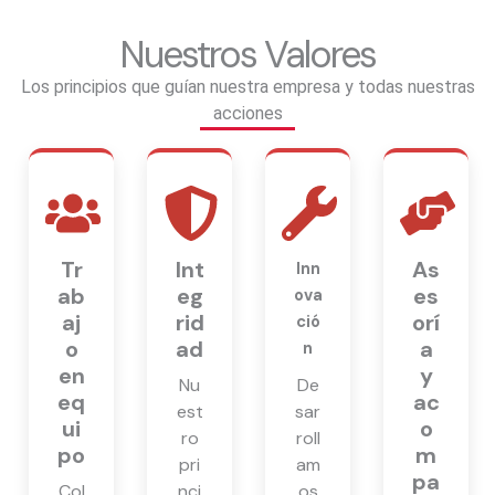
Nuestros Valores
Los principios que guían nuestra empresa y todas nuestras
acciones
Tr
Int
As
Inn
ab
eg
es
ova
aj
rid
orí
ció
o
ad
a
n
en
y
Nu
De
eq
ac
est
sar
ui
o
ro
roll
po
m
pri
am
pa
Col
nci
os